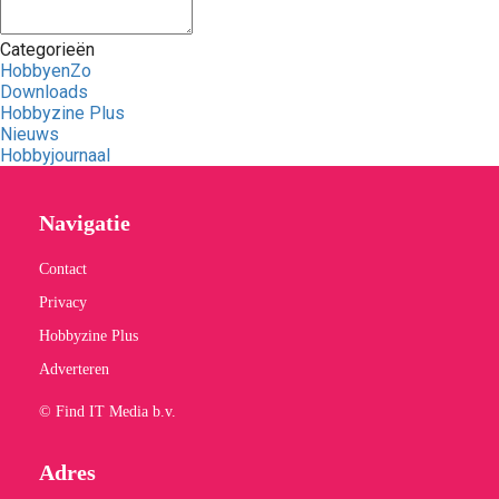
Categorieën
HobbyenZo
Downloads
Hobbyzine Plus
Nieuws
Hobbyjournaal
Navigatie
Contact
Privacy
Hobbyzine Plus
Adverteren
© Find IT Media b.v.
Adres