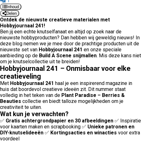
1
Inhoud
Delen
Ontdek de nieuwste creatieve materialen met
Hobbyjournaal 241!
Ben jij een echte knutselfanaat en altijd op zoek naar de
nieuwste hobbyproducten? Dan hebben wij geweldig nieuws! In
deze blog nemen we je mee door de prachtige producten uit de
nieuwste set van
Hobbyjournaal 241
en onze speciale
aanbieding op de
Build A Scene snijmallen
. Mis deze kans niet
om je knutselcollectie uit te breiden!
Hobbyjournaal 241 – Onmisbaar voor elke
creatieveling
Met
Hobbyjournaal 241
haal je een inspirerend magazine in
huis dat boordevol creatieve ideeën zit. Dit nummer staat
volledig in het teken van de
Plant Paradise – Berries &
Beauties
collectie en biedt talloze mogelijkheden om je
creativiteit te uiten.
Wat kun je verwachten?
✅
Gratis achtergrondpapier en 30 afbeeldingen
✅ Inspiratie
voor kaarten maken en scrapbooking ✅
Unieke patronen en
DIY-knutselideeën
✅
Kortingsacties en winacties
voor extra
voordeel