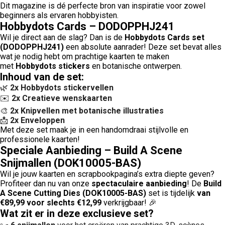
Dit magazine is dé perfecte bron van inspiratie voor zowel
beginners als ervaren hobbyisten.
Hobbydots Cards – DODOPPHJ241
Wil je direct aan de slag? Dan is de
Hobbydots Cards set
(DODOPPHJ241)
een absolute aanrader! Deze set bevat alles
wat je nodig hebt om prachtige kaarten te maken
met
Hobbydots stickers
en botanische ontwerpen.
Inhoud van de set:
🌿
2x Hobbydots stickervellen
✉️
2x Creatieve wenskaarten
🎨
2x Knipvellen met botanische illustraties
📩
2x Enveloppen
Met deze set maak je in een handomdraai stijlvolle en
professionele kaarten!
Speciale Aanbieding – Build A Scene
Snijmallen (DOK10005-BAS)
Wil je jouw kaarten en scrapbookpagina’s extra diepte geven?
Profiteer dan nu van onze
spectaculaire aanbieding
! De
Build
A Scene Cutting Dies (DOK10005-BAS)
set is tijdelijk
van
€89,99 voor slechts €12,99
verkrijgbaar! 🎉
Wat zit er in deze exclusieve set?