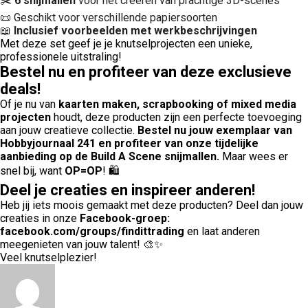
✂️
6 snijmallen
voor het creëren van prachtige 3D-scènes
📜 Geschikt voor verschillende papiersoorten
📖
Inclusief voorbeelden met werkbeschrijvingen
Met deze set geef je je knutselprojecten een unieke,
professionele uitstraling!
Bestel nu en profiteer van deze exclusieve
deals!
Of je nu van
kaarten maken, scrapbooking of mixed media
projecten
houdt, deze producten zijn een perfecte toevoeging
aan jouw creatieve collectie.
Bestel nu jouw exemplaar van
Hobbyjournaal 241 en profiteer van onze tijdelijke
aanbieding op de Build A Scene snijmallen.
Maar wees er
snel bij, want
OP=OP
! 🛍️
Deel je creaties en inspireer anderen!
Heb jij iets moois gemaakt met deze producten? Deel dan jouw
creaties in onze
Facebook-groep:
facebook.com/groups/findittrading
en laat anderen
meegenieten van jouw talent! 🎨✨
Veel knutselplezier!