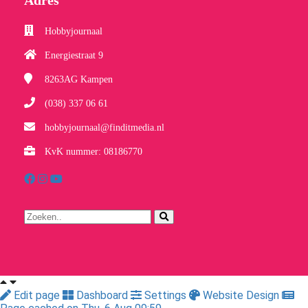
Hobbyjournaal
Energiestraat 9
8263AG
Kampen
(038) 337 06 61
hobbyjournaal@finditmedia.nl
KvK nummer: 08186770
Edit page
Dashboard
Settings
Website Design